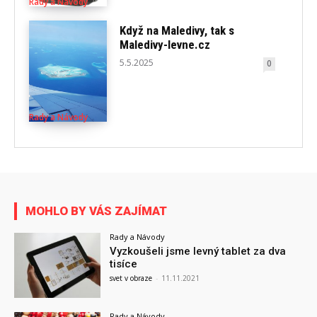
Rady a Návody
Když na Maledivy, tak s
Maledivy-levne.cz
5.5.2025
0
Rady a Návody
MOHLO BY VÁS ZAJÍMAT
Rady a Návody
Vyzkoušeli jsme levný tablet za dva
tisíce
svet v obraze
-
11.11.2021
Rady a Návody