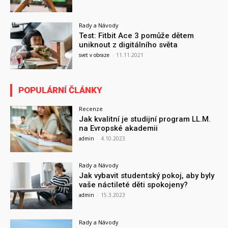
Rady a Návody
Test: Fitbit Ace 3 pomůže dětem
uniknout z digitálního světa
svet v obraze
-
11.11.2021
POPULÁRNÍ ČLÁNKY
Recenze
Jak kvalitní je studijní program LL.M.
na Evropské akademii
admin
-
4.10.2023
Rady a Návody
Jak vybavit studentský pokoj, aby byly
vaše náctileté děti spokojeny?
admin
-
15.3.2023
Rady a Návody