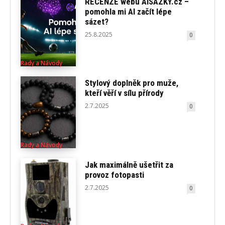
RECENZE webu AISAZKY.cz –
pomohla mi AI začít lépe
sázet?
25.8.2025
0
Rady a Návody
Stylový doplněk pro muže,
kteří věří v sílu přírody
2.7.2025
0
Rady a Návody
Jak maximálně ušetřit za
provoz fotopasti
2.7.2025
0