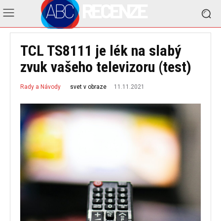
ABC
RECENZE
TCL TS8111 je lék na slabý
zvuk vašeho televizoru (test)
11.11.2021
svet v obraze
Rady a Návody