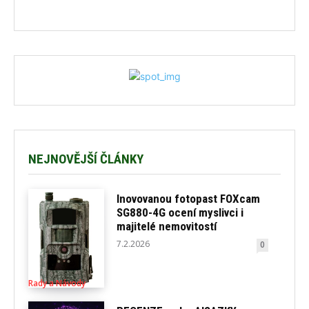
NEJNOVĚJŠÍ ČLÁNKY
Inovovanou fotopast FOXcam
SG880-4G ocení myslivci i
majitelé nemovitostí
7.2.2026
0
Rady a Návody