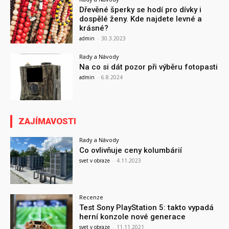
Dřevěné šperky se hodí pro dívky i
dospělé ženy. Kde najdete levné a
krásné?
admin
-
30.3.2023
Rady a Návody
Na co si dát pozor při výběru fotopasti
admin
-
6.8.2024
ZAJÍMAVOSTI
Rady a Návody
Co ovlivňuje ceny kolumbárií
svet v obraze
-
4.11.2023
Recenze
Test Sony PlayStation 5: takto vypadá
herní konzole nové generace
svet v obraze
-
11.11.2021