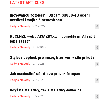
LATEST ARTICLES
Inovovanou fotopast FOXcam SG880-4G ocení
myslivci i majitelé nemovitostí
Rady a Návody
7.2.2026
0
RECENZE webu AISAZKY.cz – pomohla mi AI začít
lépe sázet?
Rady a Návody
25.8.2025
0
Stylový doplněk pro muže, kteří věří v sílu přírody
Rady a Návody
2.7.2025
0
Jak maximálně ušetřit za provoz fotopasti
Rady a Návody
2.7.2025
0
Když na Maledivy, tak s Maledivy-levne.cz
Rady a Návody
5.5.2025
0