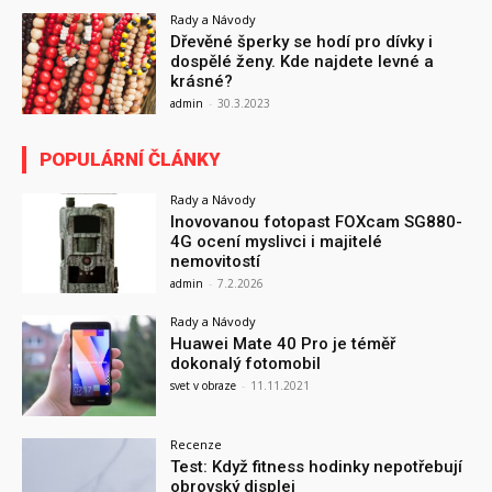
Rady a Návody
Dřevěné šperky se hodí pro dívky i
dospělé ženy. Kde najdete levné a
krásné?
admin
-
30.3.2023
POPULÁRNÍ ČLÁNKY
Rady a Návody
Inovovanou fotopast FOXcam SG880-
4G ocení myslivci i majitelé
nemovitostí
admin
-
7.2.2026
Rady a Návody
Huawei Mate 40 Pro je téměř
dokonalý fotomobil
svet v obraze
-
11.11.2021
Recenze
Test: Když fitness hodinky nepotřebují
obrovský displej