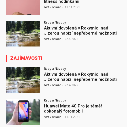
fitness hodinkami
svet v obraze
-
11.11.2021
Rady a Návody
Aktivní dovolená v Rokytnici nad
Jizerou nabízí nepřeberné možnosti
svet v obraze
-
22.4.2022
ZAJÍMAVOSTI
Rady a Návody
Aktivní dovolená v Rokytnici nad
Jizerou nabízí nepřeberné možnosti
svet v obraze
-
22.4.2022
Rady a Návody
Huawei Mate 40 Pro je téměř
dokonalý fotomobil
svet v obraze
-
11.11.2021