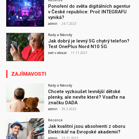
Ponoření do světa digitálních agentur
v České republice: Proč INTEGRAFU
vyniká?
admin
-
24.7.2023
Rady a Návody
Jak dobrý je levný 5G chytrý telefon?
Test OnePlus Nord N10 5G
svet v obraze
-
11.11.2021
ZAJÍMAVOSTI
Rady a Návody
Chcete vyzkoušet levnější dětské
plenky, ale nevíte které? Vsaďte na
značku DADA
admin
-
29.3.2023
Recenze
Jak kvalitní jsou absolventi z oboru
Elektrikář na Evropské akademii?
admin
-
13.11.2023