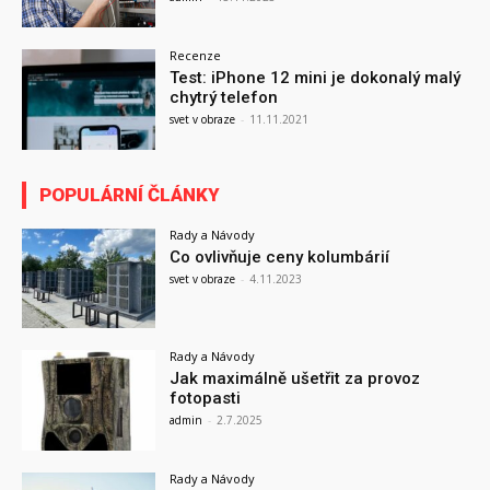
Recenze
Test: iPhone 12 mini je dokonalý malý
chytrý telefon
svet v obraze
-
11.11.2021
POPULÁRNÍ ČLÁNKY
Rady a Návody
Co ovlivňuje ceny kolumbárií
svet v obraze
-
4.11.2023
Rady a Návody
Jak maximálně ušetřit za provoz
fotopasti
admin
-
2.7.2025
Rady a Návody