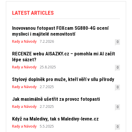
LATEST ARTICLES
Inovovanou fotopast FOXcam SG880-4G ocení
myslivci i majitelé nemovitostí
Rady a Návody
7.2.2026
0
RECENZE webu AISAZKY.cz – pomohla mi AI začít
lépe sázet?
Rady a Návody
25.8.2025
0
Stylový doplněk pro muže, kteří věří v sílu přírody
Rady a Návody
2.7.2025
0
Jak maximálně ušetřit za provoz fotopasti
Rady a Návody
2.7.2025
0
Když na Maledivy, tak s Maledivy-levne.cz
Rady a Návody
5.5.2025
0