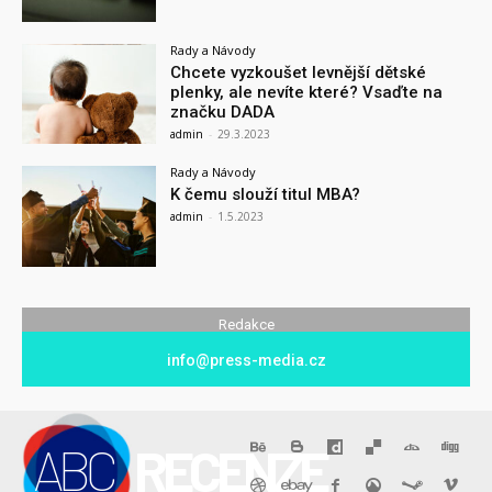
Rady a Návody
Chcete vyzkoušet levnější dětské
plenky, ale nevíte které? Vsaďte na
značku DADA
admin
-
29.3.2023
Rady a Návody
K čemu slouží titul MBA?
admin
-
1.5.2023
Redakce
info@press-media.cz
ABC
RECENZE