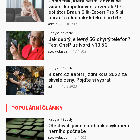
Pomocník, který nesmí chybět ve
vašem koupelnovém arzenálu! IPL
epilátor Braun Silk-Expert Pro 5 si
poradí s chloupky kdekoli po těle
admin
-
10.10.2023
Rady a Návody
Jak dobrý je levný 5G chytrý telefon?
Test OnePlus Nord N10 5G
svet v obraze
-
11.11.2021
Rady a Návody
Bikero.cz nabízí jízdní kola 2022 za
skvělé ceny. Pojďte si vybrat
admin
-
13.3.2023
POPULÁRNÍ ČLÁNKY
Rady a Návody
Otestovali jsme notebook s výkonem
herního počítače
svet v obraze
-
11.11.2021