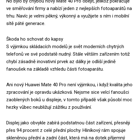
No bylo by chybou nový Mate 40 Pro obejít, jelikož pokračuje
ve směřování firmy a nabízí jeden z nejlepších fotoaparátů na
trhu. Navíc je velmi pěkný, výkonný a využijete s ním i mobilní
sítě páté generace.
Škoda ho schovat do kapsy
S výjimkou skládacích modelů je svět moderních chytrých
telefonů ve své podstatě nudný. Stále větším zařízením totiž
chybí zásadně inovativní prvek az dálky je odliší jedině
fanoušek na základě vzhledu části fotoaparátu.
Ani nový Huawei Mate 40 Pro není výjimkou, i když kvalita jeho
zpracování je opravdu ukázková. Nejsme sice velcí fanoušci
zaoblených boků u displeje, v tomto případě však působí moc
hezky vůbec neubližují zážitku z používání.
Displej jako obvykle zabírá podstatnou část zařízení, přesněji
přes 94 procent z celé přední plochy. Hliníkový rám spojuje
skleněnou přední a zadní část, která má na dotek příjemný