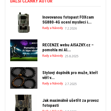
DALŠÍ ČLÁNKY AUTOR
Inovovanou fotopast FOXcam
SG880-4G ocení myslivci i...
Rady a Návody
7.2.2026
RECENZE webu AISAZKY.cz –
pomohla mi AI...
Rady a Návody
25.8.2025
Stylový doplněk pro muže, kteří
věří v...
Rady a Návody
2.7.2025
Jak maximálně ušetřit za provoz
fotopasti