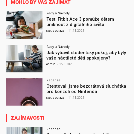
MOHLO BY VÁS ZAJÍMAT
Rady a Návody
Test: Fitbit Ace 3 pomůže dětem
uniknout z digitálního světa
svet v obraze
-
11.11.2021
Rady a Návody
Jak vybavit studentský pokoj, aby byly
vaše náctileté děti spokojeny?
admin
-
15.3.2023
Recenze
Otestovali jsme bezdrátová sluchátka
pro konzoli od Nintenda
svet v obraze
-
11.11.2021
ZAJÍMAVOSTI
Recenze