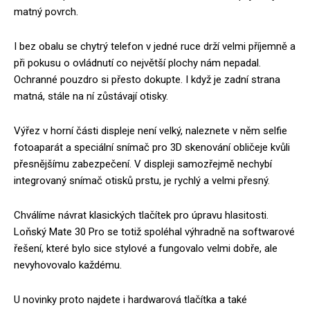
matný povrch.
I bez obalu se chytrý telefon v jedné ruce drží velmi příjemně a
při pokusu o ovládnutí co největší plochy nám nepadal.
Ochranné pouzdro si přesto dokupte. I když je zadní strana
matná, stále na ní zůstávají otisky.
Výřez v horní části displeje není velký, naleznete v něm selfie
fotoaparát a speciální snímač pro 3D skenování obličeje kvůli
přesnějšímu zabezpečení. V displeji samozřejmě nechybí
integrovaný snímač otisků prstu, je rychlý a velmi přesný.
Chválíme návrat klasických tlačítek pro úpravu hlasitosti.
Loňský Mate 30 Pro se totiž spoléhal výhradně na softwarové
řešení, které bylo sice stylové a fungovalo velmi dobře, ale
nevyhovovalo každému.
U novinky proto najdete i hardwarová tlačítka a také