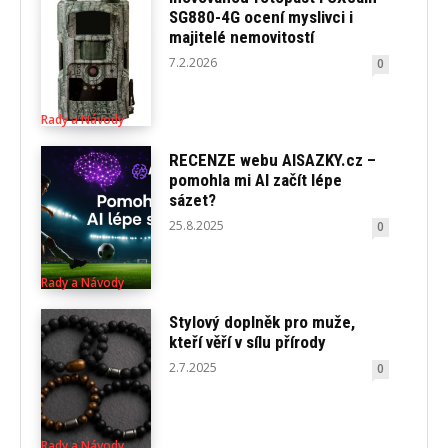
SG880-4G ocení myslivci i
majitelé nemovitostí
7.2.2026
0
Rady a Návody
RECENZE webu AISAZKY.cz –
pomohla mi AI začít lépe
sázet?
25.8.2025
0
Rady a Návody
Stylový doplněk pro muže,
kteří věří v sílu přírody
2.7.2025
0
Rady a Návody