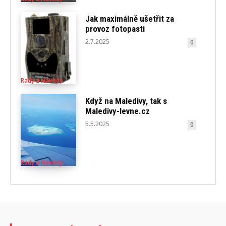
Jak maximálně ušetřit za
provoz fotopasti
2.7.2025
0
Rady a Návody
Když na Maledivy, tak s
Maledivy-levne.cz
5.5.2025
0
Rady a Návody