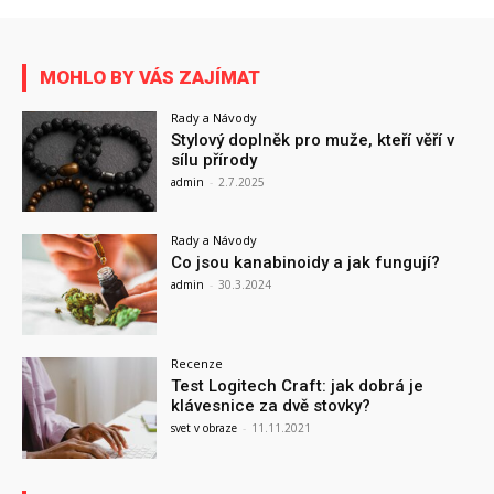
MOHLO BY VÁS ZAJÍMAT
Rady a Návody
Stylový doplněk pro muže, kteří věří v
sílu přírody
admin
-
2.7.2025
Rady a Návody
Co jsou kanabinoidy a jak fungují?
admin
-
30.3.2024
Recenze
Test Logitech Craft: jak dobrá je
klávesnice za dvě stovky?
svet v obraze
-
11.11.2021