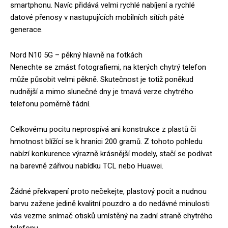
smartphonu. Navíc přidává velmi rychlé nabíjení a rychlé
datové přenosy v nastupujících mobilních sítích páté
generace.
Nord N10 5G – pěkný hlavně na fotkách
Nenechte se zmást fotografiemi, na kterých chytrý telefon
může působit velmi pěkně. Skutečnost je totiž poněkud
nudnější a mimo slunečné dny je tmavá verze chytrého
telefonu poměrně fádní.
Celkovému pocitu neprospívá ani konstrukce z plastů či
hmotnost blížící se k hranici 200 gramů. Z tohoto pohledu
nabízí konkurence výrazně krásnější modely, stačí se podívat
na barevně zářivou nabídku TCL nebo Huawei.
Žádné překvapení proto nečekejte, plastový pocit a nudnou
barvu zažene jedině kvalitní pouzdro a do nedávné minulosti
vás vezme snímač otisků umístěný na zadní straně chytrého