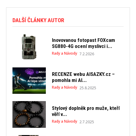
DALŠÍ ČLÁNKY AUTOR
Inovovanou fotopast FOXcam
SG880-4G ocení myslivci i...
Rady a Návody
7.2.2026
RECENZE webu AISAZKY.cz –
pomohla mi AI...
Rady a Návody
25.8.2025
Stylový doplněk pro muže, kteří
věří v...
Rady a Návody
2.7.2025