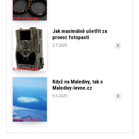
Rady a Návody
Jak maximálně ušetřit za
provoz fotopasti
2.7.2025
0
Rady a Návody
Když na Maledivy, tak s
Maledivy-levne.cz
5.5.2025
0
Rady a Návody