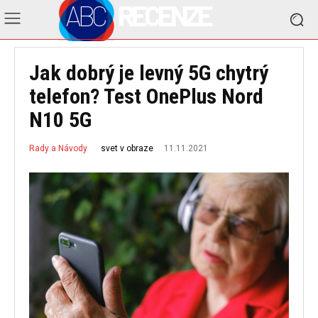
ABC
RECENZE
Jak dobrý je levný 5G chytrý
telefon? Test OnePlus Nord
N10 5G
11.11.2021
svet v obraze
Rady a Návody