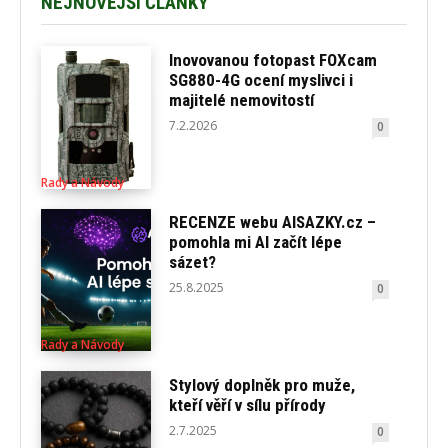
NEJNOVĚJŠÍ ČLÁNKY
Inovovanou fotopast FOXcam
SG880-4G ocení myslivci i
majitelé nemovitostí
7.2.2026
0
Rady a Návody
RECENZE webu AISAZKY.cz –
pomohla mi AI začít lépe
sázet?
25.8.2025
0
Rady a Návody
Stylový doplněk pro muže,
kteří věří v sílu přírody
2.7.2025
0