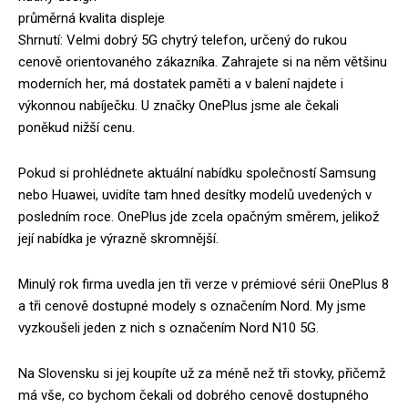
průměrná kvalita displeje
Shrnutí: Velmi dobrý 5G chytrý telefon, určený do rukou
cenově orientovaného zákazníka. Zahrajete si na něm většinu
moderních her, má dostatek paměti a v balení najdete i
výkonnou nabíječku. U značky OnePlus jsme ale čekali
poněkud nižší cenu.
Pokud si prohlédnete aktuální nabídku společností Samsung
nebo Huawei, uvidíte tam hned desítky modelů uvedených v
posledním roce. OnePlus jde zcela opačným směrem, jelikož
její nabídka je výrazně skromnější.
Minulý rok firma uvedla jen tři verze v prémiové sérii OnePlus 8
a tři cenově dostupné modely s označením Nord. My jsme
vyzkoušeli jeden z nich s označením Nord N10 5G.
Na Slovensku si jej koupíte už za méně než tři stovky, přičemž
má vše, co bychom čekali od dobrého cenově dostupného