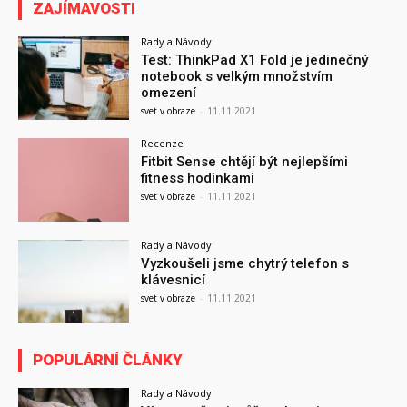
ZAJÍMAVOSTI
Rady a Návody
Test: ThinkPad X1 Fold je jedinečný
notebook s velkým množstvím
omezení
svet v obraze
-
11.11.2021
Recenze
Fitbit Sense chtějí být nejlepšími
fitness hodinkami
svet v obraze
-
11.11.2021
Rady a Návody
Vyzkoušeli jsme chytrý telefon s
klávesnicí
svet v obraze
-
11.11.2021
POPULÁRNÍ ČLÁNKY
Rady a Návody