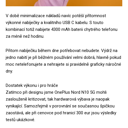
V době minimalizace nákladů navíc potěší přítomnost
výkonné nabíječky a kvalitního USB C kabelu. S touto
kombinací totiž nabijete 4300 mAh baterii chytrého telefonu
za méně než hodinu.
Přitom nabíječku během dne potřebovat nebudete. Výdrž na
jedno nabití je při běžném používání velmi dobrá, hlavně pokud
moc netelefonujete a nehrajete si pravidelně graficky náročné
dny.
Dostatek výkonu i pro hráče
Zatímco při designu jsme OnePlus Nord N10 5G mohli
zaslouženě kritizovat, tak hardwarová výbava je naopak
vynikající. Samozřejmě v porovnání se současnou špičkou
zaostává, ale při cenovce pod hranicí 300 eur jsou výsledky
testů ukázkové.