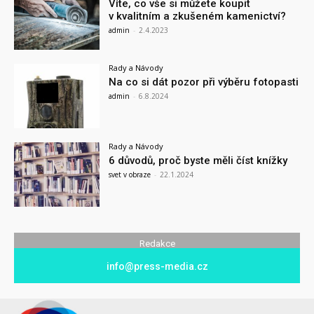
Víte, co vše si můžete koupit
v kvalitním a zkušeném kamenictví?
admin
-
2.4.2023
Rady a Návody
Na co si dát pozor při výběru fotopasti
admin
-
6.8.2024
Rady a Návody
6 důvodů, proč byste měli číst knížky
svet v obraze
-
22.1.2024
Redakce
info@press-media.cz