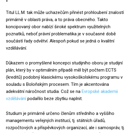
Titul LL.M. tak může uchazečům přinést prohloubení znalostí
primárně v oblasti práva, a to práva obecného. Takto
koncipovaný obor nabízí široké spektrum využitelných
poznatků, neboť právní problematika je v současné době
součástí řady odvětví. Alespoň pokud se jedná o kvalitní
vzdělávání.
Důkazem o promyšlené koncepci studijního oboru je studijní
plán, který by v optimálním případě měl být počtem ECTS
(kreditů) podobný klasickému vysokoškolskému programu v
souladu s Boloňským procesem. Tím je akcentována
adekvátní náročnost studia. Což se na
Evropské akademii
vzdělávání
podařilo beze zbytku naplnit.
Studium je primárně určeno členům středního a vyššího
managementu veřejných institucí, tj. státních úřadů,
rozpočtových a příspěvkových organizací, ale i samospráv, tj.