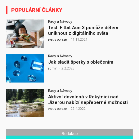
POPULÁRNÍ ČLÁNKY
Rady a Návody
Test: Fitbit Ace 3 pomůže dětem
uniknout z digitálního světa
svet v obraze
-
11.11.2021
Rady a Návody
Jak sladit šperky s oblečením
admin
-
2.2.2023
Rady a Návody
Aktivní dovolená v Rokytnici nad
Jizerou nabízí nepřeberné možnosti
svet v obraze
-
22.4.2022
Redakce