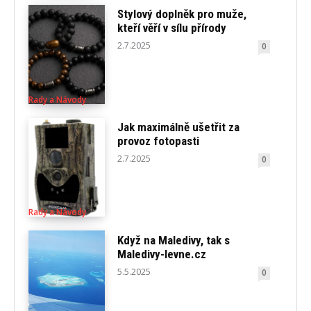
Stylový doplněk pro muže,
kteří věří v sílu přírody
2.7.2025
0
Rady a Návody
Jak maximálně ušetřit za
provoz fotopasti
2.7.2025
0
Rady a Návody
Když na Maledivy, tak s
Maledivy-levne.cz
5.5.2025
0