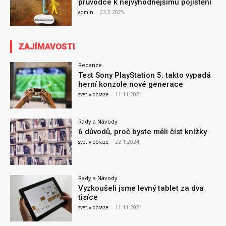
průvodce k nejvýhodnějšímu pojištění
admin
-
23.2.2025
ZAJÍMAVOSTI
Recenze
Test Sony PlayStation 5: takto vypadá
herní konzole nové generace
svet v obraze
-
11.11.2021
Rady a Návody
6 důvodů, proč byste měli číst knížky
svet v obraze
-
22.1.2024
Rady a Návody
Vyzkoušeli jsme levný tablet za dva
tisíce
svet v obraze
-
11.11.2021