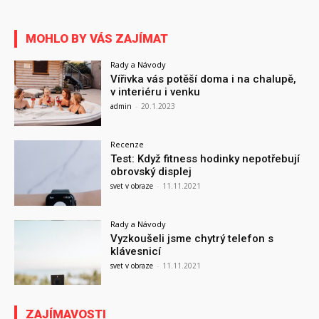
MOHLO BY VÁS ZAJÍMAT
Rady a Návody
Vířivka vás potěší doma i na chalupě,
v interiéru i venku
admin
-
20.1.2023
Recenze
Test: Když fitness hodinky nepotřebují
obrovský displej
svet v obraze
-
11.11.2021
Rady a Návody
Vyzkoušeli jsme chytrý telefon s
klávesnicí
svet v obraze
-
11.11.2021
ZAJÍMAVOSTI