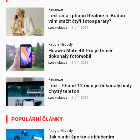
Recenze
Test smartphonu Realme 5: Budou
vám stačit čtyři fotoaparáty?
svet v obraze
-
11.11.2021
Rady a Návody
Huawei Mate 40 Pro je téměř
dokonalý fotomobil
svet v obraze
-
11.11.2021
Recenze
Test: iPhone 12 mini je dokonalý malý
chytrý telefon
svet v obraze
-
11.11.2021
POPULÁRNÍ ČLÁNKY
Rady a Návody
Jak sladit šperky s oblečením